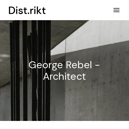
Ga
naar
de
inhoud
George Rebel -
Architect